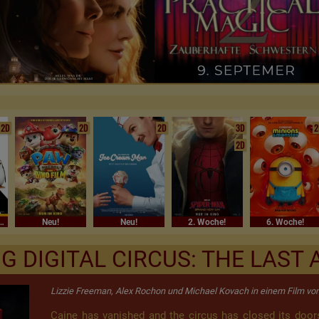
2D
2D
2D
3D
2
2D
Sommerferienkino
Neu!
Neu!
2. Woche!
6. Woche!
G DIGITAL CIRCUS: THE LAST 
Lizzie Freeman, Alex Rochon und Michael Kovach in einem Film v
Caine has vanished and the circus has closed its doors.