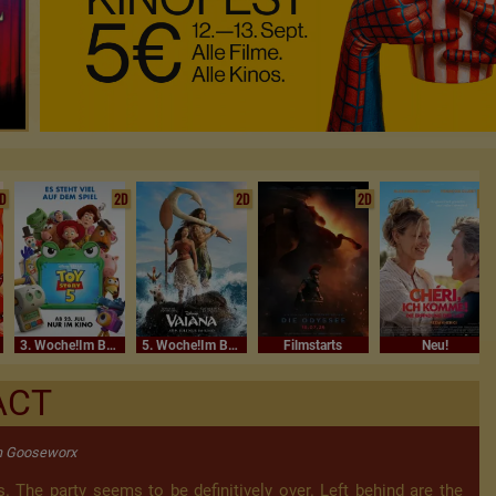
D
2D
2D
2D
2D
3. Woche!Im Bundesstart
5. Woche!Im Bundesstart
Filmstarts
Neu!
ACT
on Gooseworx
 The party seems to be definitively over. Left behind are the