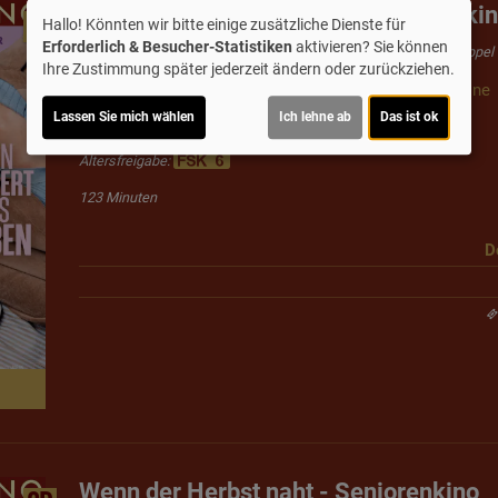
Dann passiert das Leben - Seniorenki
2D
Hallo! Könnten wir bitte einige zusätzliche Dienste für
Erforderlich & Besucher-Statistiken
aktivieren? Sie können
Regie: Leana Vollmar. Mit Anke Engelke, Ulrich Tukur, Lukas Rüppel
Ihre Zustimmung später jederzeit ändern oder zurückziehen.
Ein eingespieltes Paar, ein unerwarteter Umbruch: Eine
langjährigen Ehe.
Lassen Sie mich wählen
Ich lehne ab
Das ist ok
Altersfreigabe:
123 Minuten
D
Wenn der Herbst naht - Seniorenkino