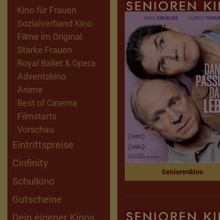
Kino für Frauen
Sozialverband Kino
Filme im Original
Starke Frauen
Royal Ballet & Opera
Adventskino
Anime
Best of Cinema
Filmstarts
Vorschau
Eintrittspreise
Cinfinity
Seniorenkino
Schulkino
Gutscheine
Dein eigener Kinosaal