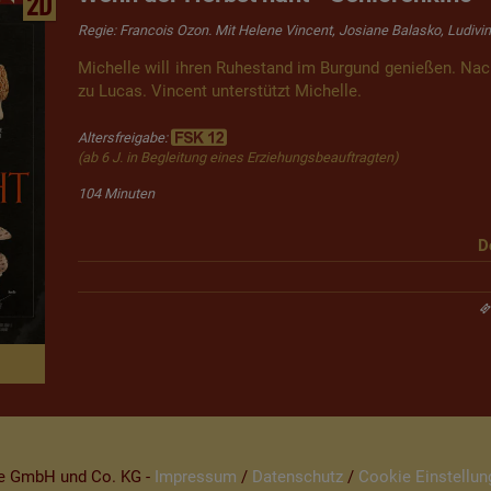
2D
Regie: Francois Ozon. Mit Helene Vincent, Josiane Balasko, Ludivi
Michelle will ihren Ruhestand im Burgund genießen. Nac
zu Lucas. Vincent unterstützt Michelle.
Altersfreigabe:
(ab 6 J. in Begleitung eines Erziehungsbeauftragten)
104 Minuten
D
be GmbH und Co. KG -
Impressum
/
Datenschutz
/
Cookie Einstellun