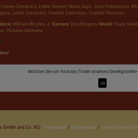
Harter Zemeckis, Eddie Deezen, Nona Gaye, Josh Hutcherson, Michae
ola, Leslie Zemeckis, Chantel Valdivieso, Charles Fleischer
hbuch:
William Broyles Jr.
Kamera:
Don Burgess;
Musik:
Frank Sinatr
s. Pictures Germany
Kino!
Möchten Sie von
Youtube (Trailer ansehen)
bereitgestellte
Ja
be GmbH und Co. KG -
Impressum
/
Datenschutz
/
Cookie Einstellun