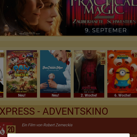
2D
2D
2D
3D
2
2D
Sommerferienkino
Neu!
Neu!
2. Woche!
6. Woche!
XPRESS - ADVENTSKINO
Ein Film von Robert Zemeckis
2D
An einem verschneiten Weihnachtsabend liegt ein kleine