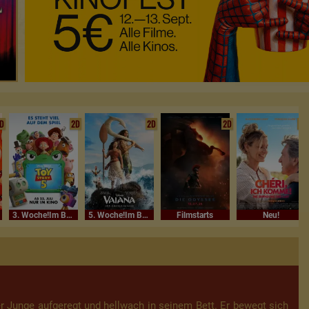
D
2D
2D
2D
2D
3. Woche!Im Bundesstart
5. Woche!Im Bundesstart
Filmstarts
Neu!
r Junge aufgeregt und hellwach in seinem Bett. Er bewegt sich