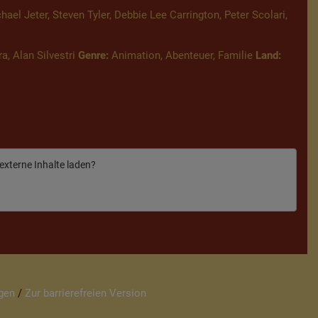
l Jeter, Steven Tyler, Debbie Lee Carrington, Peter Scolari,
a, Alan Silvestri
Genre:
Animation, Abenteuer, Familie
Land:
 externe Inhalte laden?
gen
/
Zur barrierefreien Version