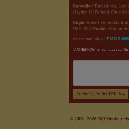
Darsteller:
Tom Hanks, Leslie 
Hayden McFarland, Chris Copp
Regie:
Robert Zemeckis
Dre
USA 2004
Verleih:
Warner Bro
Inhalte zum Teil von
© CINEPROG ...macht Lust auf Ihr 
Trailer 1 | Trailer-FSK: 6
© 2006 - 2026 K&B Kinobetrie