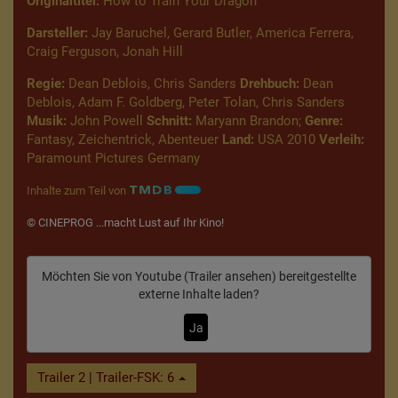
Originaltitel:
How to Train Your Dragon
Darsteller:
Jay Baruchel, Gerard Butler, America Ferrera,
Craig Ferguson, Jonah Hill
Regie:
Dean Deblois, Chris Sanders
Drehbuch:
Dean
Deblois, Adam F. Goldberg, Peter Tolan, Chris Sanders
Musik:
John Powell
Schnitt:
Maryann Brandon;
Genre:
Fantasy, Zeichentrick, Abenteuer
Land:
USA 2010
Verleih:
Paramount Pictures Germany
Inhalte zum Teil von
© CINEPROG ...macht Lust auf Ihr Kino!
Möchten Sie von
Youtube (Trailer ansehen)
bereitgestellte
externe Inhalte laden?
Ja
Trailer 2 | Trailer-FSK: 6