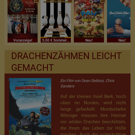
2D
2D
2D
Voranzeige!
5,00 € Sommerferienkino
Neu!
Neu!
DRACHENZÄHMEN LEICHT
GEMACHT
Ein Film von Dean Deblois, Chris
Sanders
Auf der kleinen Insel Berk, hoch
oben im Norden, wird nicht
lange gefackelt. Mordsstarke
Wikinger müssen ihre Heimat
vor wilden Drachen beschützen,
die ihnen das Leben zur Hölle
machen. Auch der schmächtige