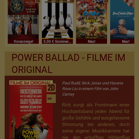
2D
2D
2D
Voranzeige!
5,00 € Sommerferienkino
Neu!
Neu!
POWER BALLAD - FILME IM
ORIGINAL
Paul Rudd, Nick Jonas und Havana
2D
Rose Liu in einem Film von John
Carney
OmU
Rick sorgt als Frontmann einer
Hochzeitsband jeden Abend für
große Gefühle und ausgelassene
Stimmung bei anderen, doch
seine eigene Musikkarriere hat
nie den erhofften Höhenflug