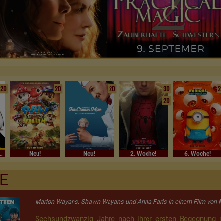
2D
2D
2D
3D
2
2D
Sommerferienkino
Neu!
Neu!
2. Woche!
6. Woche!
E
Marlon Wayans, Shawn Wayans und Anna Faris in einem Film von 
Sechsundzwanzig Jahre nach ihrer ersten Begegnung 