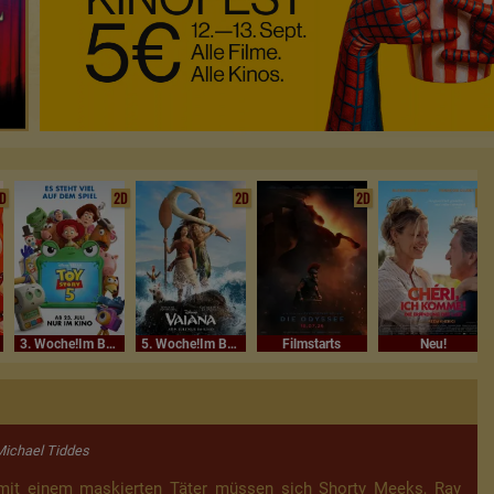
D
2D
2D
2D
2D
3. Woche!Im Bundesstart
5. Woche!Im Bundesstart
Filmstarts
Neu!
Michael Tiddes
mit einem maskierten Täter müssen sich Shorty Meeks, Ray