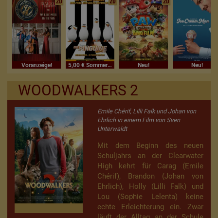
2D
2D
2D
Voranzeige!
5,00 € Sommerferienkino
Neu!
Neu!
WOODWALKERS 2
Emile Chérif, Lilli Falk und Johan von
Ehrlich in einem Film von Sven
Unterwaldt
Mit dem Beginn des neuen
Schuljahrs an der Clearwater
High kehrt für Carag (Emile
Chérif), Brandon (Johan von
Ehrlich), Holly (Lilli Falk) und
Lou (Sophie Lelenta) keine
echte Erleichterung ein. Zwar
läuft der Alltag an der Schule