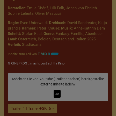
Darsteller:
Emile Chérif, Lilli Falk, Johan von Ehrlich,
Sophie Lelenta, Oliver Masucci
Regie:
Sven Unterwaldt
Drehbuch:
David Sandreuter, Katja
Brandis
Kamera:
Peter Krause;
Musik:
Anne-Kathrin Dern
Schnitt:
Stefan Essl;
Genre:
Fantasy, Familie, Abenteuer
Land:
Österreich, Belgien, Deutschland, Italien 2025
Verleih:
Studiocanal
Inhalte zum Teil von
© CINEPROG ...macht Lust auf Ihr Kino!
Möchten Sie von
Youtube (Trailer ansehen)
bereitgestellte
externe Inhalte laden?
Ja
Trailer 1 | Trailer-FSK: 6