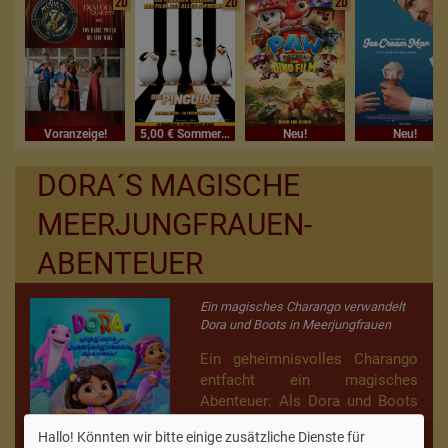
2D
2D
2D
Voranzeige!
5,00 € Sommerferienkino
Neu!
Neu!
DORA´S MAGISCHE
MEERJUNGFRAUEN-
ABENTEUER
Ein magisches Charango verwandelt
Dora und Boots in Meerjungfrauen
Ein geheimnisvolles Charango
entfacht ein magisches
Abenteuer: Als Dora und Boots
die ersten Töne spielen,
Hallo! Könnten wir bitte einige zusätzliche Dienste für
verwandeln sie sich in