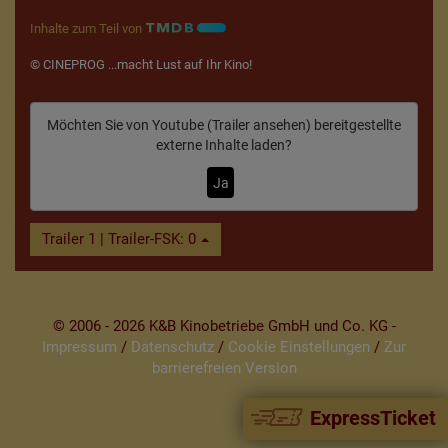
Inhalte zum Teil von
© CINEPROG ...macht Lust auf Ihr Kino!
Möchten Sie von
Youtube (Trailer ansehen)
bereitgestellte
externe Inhalte laden?
Ja
Trailer 1 | Trailer-FSK: 0
© 2006 - 2026 K&B Kinobetriebe GmbH und Co. KG -
Impressum
/
Datenschutz
/
Cookie Einstellungen
/
Zur
barrierefreien Version
ExpressTicket