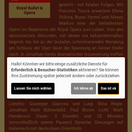
gestört - mit fatalen Folgen. Mit
Royal Ballet &
Puccinis Tosca erwecken Elena
Opera
Stikina, Bryan Hymel und Alexey
Markov eine der beliebtesten
Opern im Repertoire der Royal Opera zum Leben. Von den
dämonischen Akkorden, mit denen sie bekanntermaßen
beginnt, bis hin zu der brutalen, schockierenden Wendung
am Schluss der Oper lässt die Spannung an keiner Stelle
nach. In Jonathan Kents dramatischer Inszenierung treffen
die Liebe und das Böse auf mitreißende Art aufeinander.
Hallo! Könnten wir bitte einige zusätzliche Dienste für
Besetzung Elena Stikina (Floria Tosca) Bryan Hymel
Erforderlich & Besucher-Statistiken
aktivieren? Sie können
(Mario Cavaradossi) Alexey Markov (Baron Scarpia)
Ihre Zustimmung später jederzeit ändern oder zurückziehen.
Hubert Francis (Spoletta) Yuriy Yurchuk (Cesare
Angelotti) Jeremy White (Messner) Jihoon Kim
Lassen Sie mich wählen
Ich lehne ab
Das ist ok
(Sciarrone) Chor des Royal Opera House Orchester des
Royal Opera House Credits Musik: Giacomo Puccini
Libretto: Giuseppe Giacosa und Luigi Illica Regie:
Jonathan Kent Bühnenbild: Paul Brown Licht: Mark
Henderson Dauer: 3 Stunden und 25 Minuten
(einschließlich zweier Pausen) Sprache: Gesungen auf
italienisch mit deutschem Untertiteln