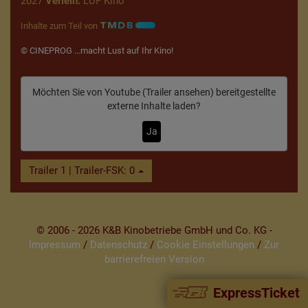
2027
Verleih:
LUF Kino
Inhalte zum Teil von
© CINEPROG ...macht Lust auf Ihr Kino!
Möchten Sie von
Youtube (Trailer ansehen)
bereitgestellte
externe Inhalte laden?
Ja
Trailer 1 | Trailer-FSK: 0
© 2006 - 2026 K&B Kinobetriebe GmbH und Co. KG -
Impressum
/
Datenschutz
/
Cookie Einstellungen
/
Zur
barrierefreien Version
ExpressTicket