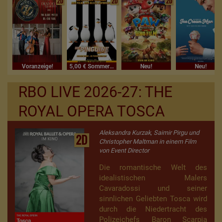
2D
2D
2D
Voranzeige!
5,00 € Sommerferienkino
Neu!
Neu!
RBO LIVE 2026-27: THE
ROYAL OPERA TOSCA
Aleksandra Kurzak, Saimir Pirgu und
2D
Christopher Maltman in einem Film
von Event Director
Die romantische Welt des
idealistischen Malers
Cavaradossi und seiner
sinnlichen Geliebten Tosca wird
durch die Niedertracht des
Polizeichefs Baron Scarpia