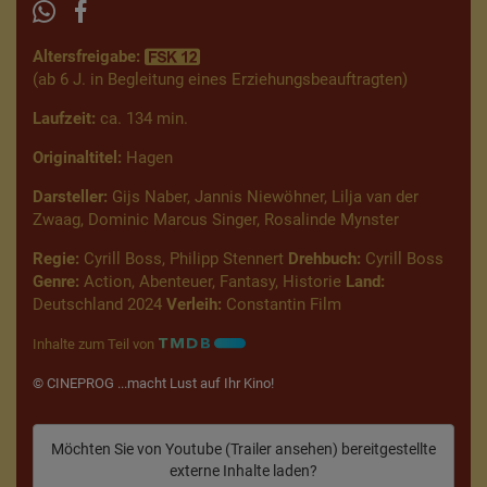
Altersfreigabe:
(ab 6 J. in Begleitung eines Erziehungsbeauftragten)
Laufzeit:
ca. 134 min.
Originaltitel:
Hagen
Darsteller:
Gijs Naber, Jannis Niewöhner, Lilja van der
Zwaag, Dominic Marcus Singer, Rosalinde Mynster
Regie:
Cyrill Boss, Philipp Stennert
Drehbuch:
Cyrill Boss
Genre:
Action, Abenteuer, Fantasy, Historie
Land:
Deutschland 2024
Verleih:
Constantin Film
Inhalte zum Teil von
© CINEPROG ...macht Lust auf Ihr Kino!
Möchten Sie von
Youtube (Trailer ansehen)
bereitgestellte
externe Inhalte laden?