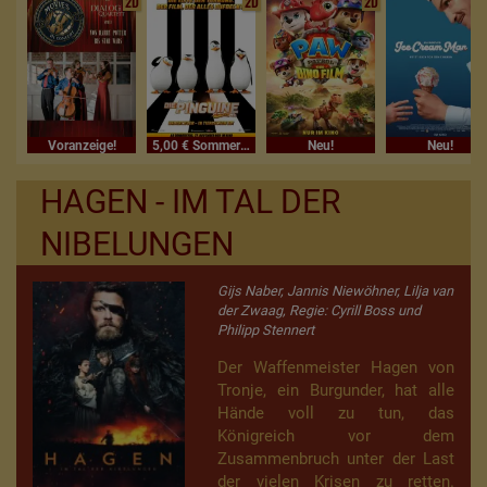
2D
2D
2D
Voranzeige!
5,00 € Sommerferienkino
Neu!
Neu!
HAGEN - IM TAL DER
NIBELUNGEN
Gijs Naber, Jannis Niewöhner, Lilja van
der Zwaag, Regie: Cyrill Boss und
Philipp Stennert
Der Waffenmeister Hagen von
Tronje, ein Burgunder, hat alle
Hände voll zu tun, das
Königreich vor dem
Zusammenbruch unter der Last
der vielen Krisen zu retten.