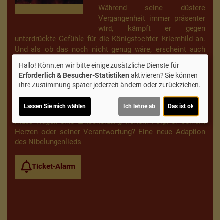
Während seine düstere
Vergangenheit immer präsenter
wird, kämpft er gegen
unterdrückte Gefühle für die Königstochter Kriemhild an.
Und als ob das noch nicht genug wäre, erscheint auch
noch der berühmte Drachentöter Siegfried von Xanten in
Hallo! Könnten wir bitte einige zusätzliche Dienste für
Worms und sorgt für reichlich Chaos. Doch der neue
Erforderlich & Besucher-Statistiken
aktivieren? Sie können
junge König Gunter sieht in Siegfried eine Chance, das
Ihre Zustimmung später jederzeit ändern oder zurückziehen.
Reich zu retten. Sein Plan beinhaltet, ausgerechnet die
unberechenbare Walküre Brunhild zur Frau zu nehmen. Als
Lassen Sie mich wählen
Ich lehne ab
Das ist ok
Kriemhild sich schließlich auch noch in Siegfried verliebt,
muss Hagen eine Entscheidung treffen. Folgt er seinem
Herzen oder seiner Verantwortung? Eine neue Adaption
des Nibelungenlieds.
Ticket-Alarm