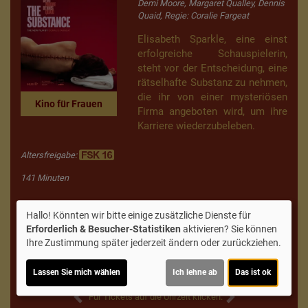
Demi Moore, Margaret Qualley, Dennis
Quaid, Regie: Coralie Fargeat
Elisabeth Sparkle, eine einst
erfolgreiche Schauspielerin,
steht vor der Entscheidung, eine
rätselhafte Substanz zu nehmen,
die ihr von einer mysteriösen
Kino für Frauen
Firma angeboten wird, um ihre
Karriere wiederzubeleben.
Altersfreigabe:
141 Minuten
Di 06.10.
Hallo! Könnten wir bitte einige zusätzliche Dienste für
Erforderlich & Besucher-Statistiken
aktivieren? Sie können
2D
Ihre Zustimmung später jederzeit ändern oder zurückziehen.
19:45
Lassen Sie mich wählen
Ich lehne ab
Das ist ok
Für Tickets auf die Uhrzeit klicken.